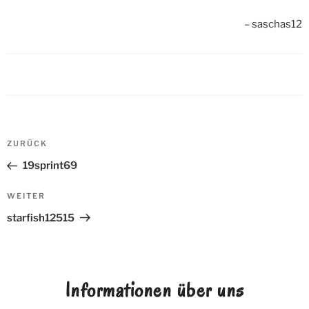
saschas12
Beitrags-
ZURÜCK
Vorheriger
Navigation
Beitrag
19sprint69
WEITER
Nächster
Beitrag
starfish12515
Informationen über uns