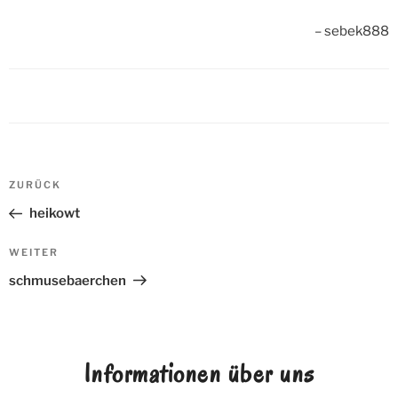
sebek888
Beitrags-
ZURÜCK
Vorheriger
Navigation
Beitrag
heikowt
WEITER
Nächster
Beitrag
schmusebaerchen
Informationen über uns