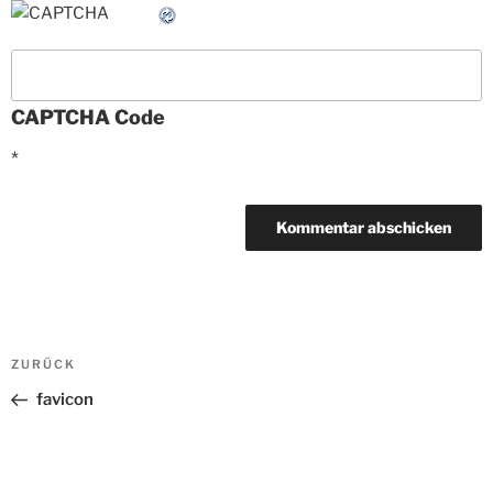
CAPTCHA Code
*
Beitrags-
ZURÜCK
Vorheriger
Navigation
Beitrag
favicon