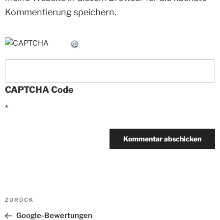
Kommentierung speichern.
CAPTCHA Code
*
Beitrags-
ZURÜCK
Vorheriger
Navigation
Beitrag
Google-Bewertungen