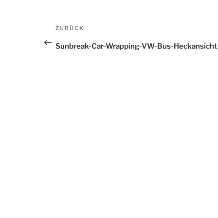
Beitrags-
ZURÜCK
Vorheriger
Navigation
Beitrag
Sunbreak-Car-Wrapping-VW-Bus-Heckansicht