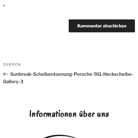
*
Beitrags-
ZURÜCK
Vorheriger
Navigation
Beitrag
Sunbreak-Scheibentoenung-Porsche-911-Heckscheibe-
Gallery-3
Informationen über uns