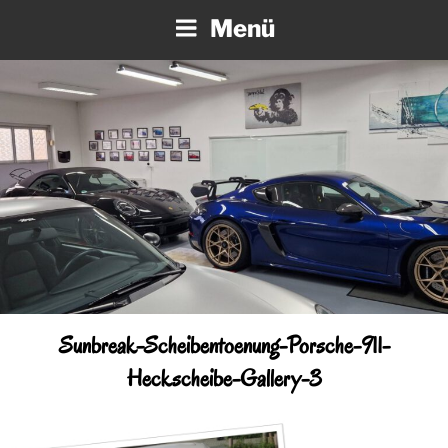
Zum
Menü
Inhalt
springen
Sunbreak-Scheibentoenung-Porsche-911-
Heckscheibe-Gallery-3