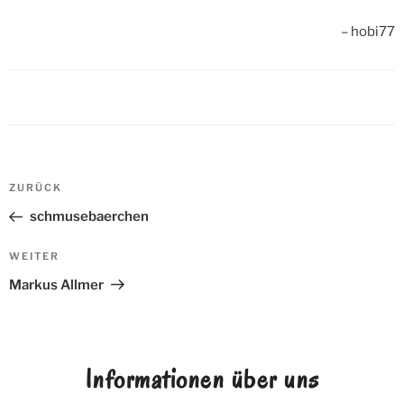
hobi77
Beitrags-
ZURÜCK
Vorheriger
Navigation
Beitrag
schmusebaerchen
WEITER
Nächster
Beitrag
Markus Allmer
Informationen über uns