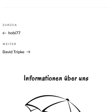
Beitrags-
ZURÜCK
Vorheriger
Navigation
Beitrag
hobi77
WEITER
Nächster
Beitrag
David Tripke
Informationen über uns