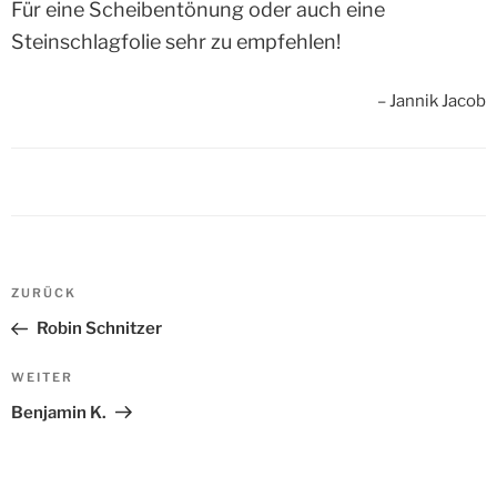
Für eine Scheibentönung oder auch eine
Steinschlagfolie sehr zu empfehlen!
Jannik Jacob
Beitrags-
ZURÜCK
Vorheriger
Navigation
Beitrag
Robin Schnitzer
WEITER
Nächster
Beitrag
Benjamin K.