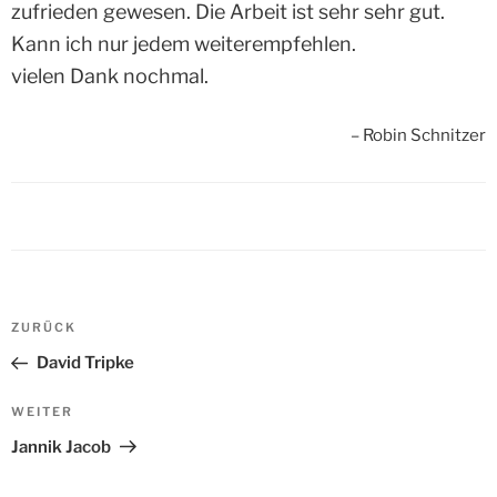
zufrieden gewesen. Die Arbeit ist sehr sehr gut.
Kann ich nur jedem weiterempfehlen.
vielen Dank nochmal.
Robin Schnitzer
Beitrags-
ZURÜCK
Vorheriger
Navigation
Beitrag
David Tripke
WEITER
Nächster
Beitrag
Jannik Jacob