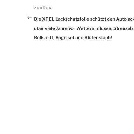
Beitrags-
ZURÜCK
Vorheriger
Navigation
Beitrag
Die XPEL Lackschutzfolie schützt den Autolac
über viele Jahre vor Wettereinflüsse, Streusalz
Rollsplitt, Vogelkot und Blütenstaub!