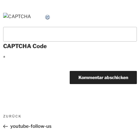
CAPTCHA Code
*
Beitrags-
ZURÜCK
Vorheriger
Navigation
Beitrag
youtube-follow-us